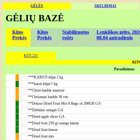
GĖLĖS
SKELBIMAI
GĖLIŲ BAZĖ
Kitos
Kitos
Stabilizuotos
Lenkiškos geles. 202
Prekės
Prekės
rožės
08.04 antradienis
LIKUČIAI
LIKUČIAI
LIKUČIAI
LIKUČIAI
KITI 221
KITO
Pavadinimas
***KARSTI klijai 2 kg
***karsti klijai 1 kg
**Christ bauble mazesni
**Christmas bauble 36 vnt.
**Deluxe Dried Fruit Mix 8 Bags of 200GR GA
**Dirbtinis sniegas GA
**Dried apple slices GA
**Dried fruit 250 gr orange laimai
**Dried fruit lemon
**Dried fruit mix