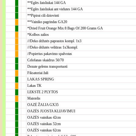
**Eglės žaisliukai 144 GA
**Eglės žaisliukai ant vielutes 144 GA
**Pipirai cili dziovinti
**Vainiko pagrindas GA20
*Dried Fruit Orange Mix 8 Bags Of 200 Grams GA
*Kolbos zalios
///Deko dėžutės paprastos kompl. 1x3
///Deko dėžutės veliūras 1x3kompl.
//Popierius pakavimo spalvotas
Celofanas skaidrus 50/70
Dezute gelems transportuoti
Fiksatoriai žali
LAKAS SPRING
Lakas TK
LEKSTE 2 PLYTOS
Maistelis
OAZĖ ŽALIA GX35
OAZĖS JUOSTA KLIJAVIMUI
OAZĖS vainikas 42cm
OAZĖS vainikas 52cm
OAZĖS vainikas 62cm